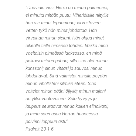
”Daavidin virsi. Herra on minun paimeneni,
ei minulta mitään puutu. Viheriäisille niityille
hän vie minut lepäämään; virvoittavien
vetten tykö hän minut johdattaa. Hän
virvoittaa minun sieluni. Hän ohjaa minut
oikealle tielle nimensä tähden. Vaikka minä
vaeltaisin pimeässä laaksossa, en minä
pelkäisi mitään pahaa, sillä sinä olet minun
kanssani; sinun vitsasi ja sauvasi minua
lohduttavat. Sinä valmistat minulle pöydän
minun vihollisteni silmien eteen. Sinä
voitelet minun pääni öljyllä; minun maljani
on ylitsevuotavainen. Sula hyvyys ja
laupeus seuraavat minua kaiken elinaikani;
ja minä saan asua Herran huoneessa
päivieni loppuun asti.”
‭‭Psalmit‬ ‭23‬:‭1‬-‭6‬